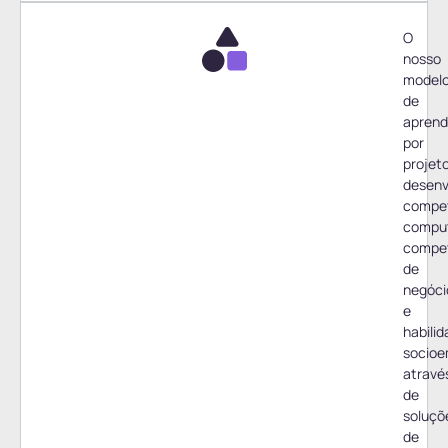
O
nosso
model
de
apren
por
projet
desenv
compe
comput
compe
de
negóci
e
habili
socioe
atravé
de
soluçõ
de