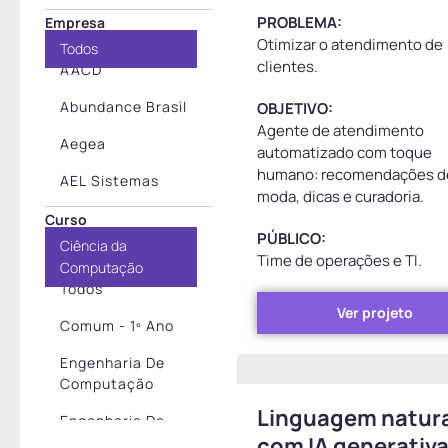
PROBLEMA:
Empresa
Aplicação Web
Otimizar o atendimento de
Todos
Arquitetura De
clientes.
AACD
Software
Abundance Brasil
OBJETIVO:
Automação Com
Agente de atendimento
Robótica
Aegea
automatizado com toque
humano: recomendações d
Automação NLP
AEL Sistemas
moda, dicas e curadoria.
(Texto, Vídeo,
Alliance
Curso
Voz)
PÚBLICO:
Consultoria
Ciência da
Big Data
Time de operações e TI.
Computação
Ambev
Todos
Blockchain
Atech
Ver projeto
Comum - 1º Ano
Cidades
Atvos
Inteligentes
Engenharia De
Computação
Azul
Esteira Ágil De
Produção De
Linguagem natur
Engenharia De
Banco Pan
Software
com IA generativ
Software