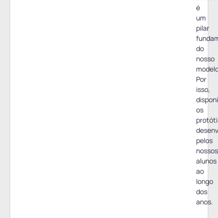
é
um
pilar
fundam
do
nosso
modelo
Por
isso,
dispon
os
protót
desenv
pelos
nossos
alunos
ao
longo
dos
anos.