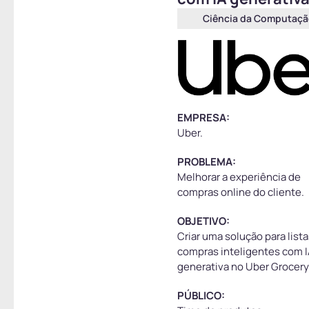
Bank Of America
Estratégias De
Ciência da Computaç
Sistemas De
Teste A/B
Bayer
Informação
Estrutura E
BCG
Governança Para
Análise De Dados
Beacon School
IDE Para
Better Beef
EMPRESA:
Dispositivo
Uber
.
Bettha
Sensorial
PROBLEMA:
Brastel
Jogo Digital
Melhorar a experiência de
Brazilians In Tech
Manutenção
compras online do cliente.
Preditiva
BTG Pactual
OBJETIVO:
Modelo IoT
Criar uma solução para list
Centro Paula
compras inteligentes com 
Souza
Modelo Preditivo
generativa no Uber Grocery
CESB
Otimização E
Pesquisa
PÚBLICO:
Chilli Beans
Operacional