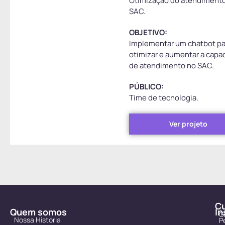
Otimização do atendiment
Dell Technologies
SAC.
Sistema Em Edge
Dr. Pet
Computing
OBJETIVO:
EAFIT
Implementar um chatbot pa
Sistema
otimizar e aumentar a capa
Empresarial
Estapar
de atendimento no SAC.
Integrado
Everymind
PÚBLICO:
Sistemas Digitais
Time de tecnologia.
De Processamento
FADEL
Distribuído
Falconi
Ver projeto
Sistemas
Finnet
Distribuídos
Fundação Dom
Veículo Autônomo
Cabral
Visão
G2 Tecnologia
Computacional
Gerando Falcões
C
Quem somos
In
G
Gerdau
Nossa História
P