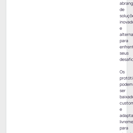
abrang
de
soluçõ
inovad
e
alterna
para
enfren
seus
desafi
Os
protót
podem
ser
baixad
custom
e
adapt
livrem
para