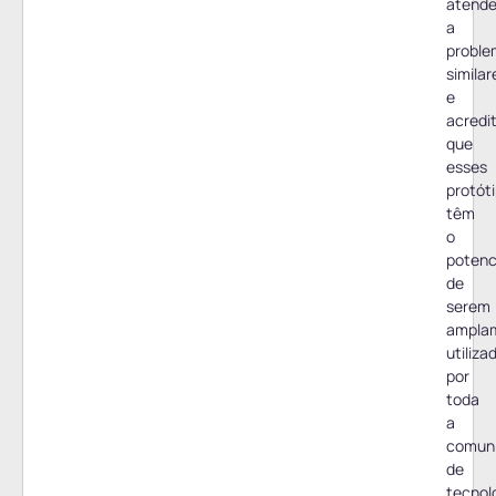
atende
a
proble
similar
e
acredi
que
esses
protót
têm
o
potenc
de
serem
ampla
utiliza
por
toda
a
comun
de
tecnol