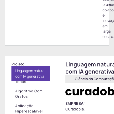
promo
colabo
e
inovaç
em
larga
escala
Linguagem natur
Projeto
com IA generativ
Linguagem natural
com IA generativa
Ciência da Computaç
Todos
Algoritmo Com
Grafos
EMPRESA:
Aplicação
Curadobia
.
Hiperescalável