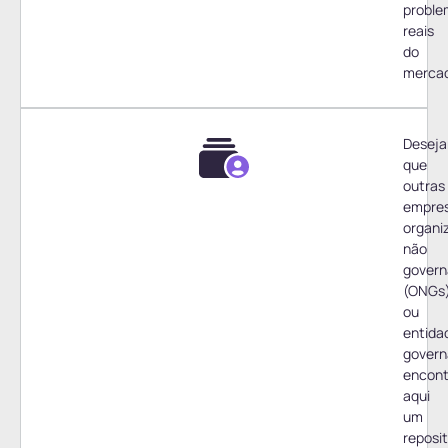
proble
reais
do
merca
Desej
que
outras
empres
organi
não
govern
(ONGs
ou
entida
govern
encon
aqui
um
reposit