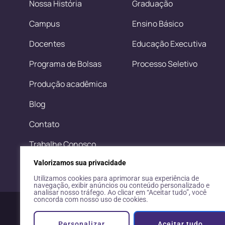
Nossa História
Graduação
Campus
Ensino Básico
Docentes
Educação Executiva
Programa de Bolsas
Processo Seletivo
Produção acadêmica
Blog
Contato
Trabalhe Conosco
Valorizamos sua privacidade
Utilizamos cookies para aprimorar sua experiência de
navegação, exibir anúncios ou conteúdo personalizado e
analisar nosso tráfego. Ao clicar em “Aceitar tudo”, você
concorda com nosso uso de cookies.
Instituto de Tecnol
Personalizar
Aceitar tudo