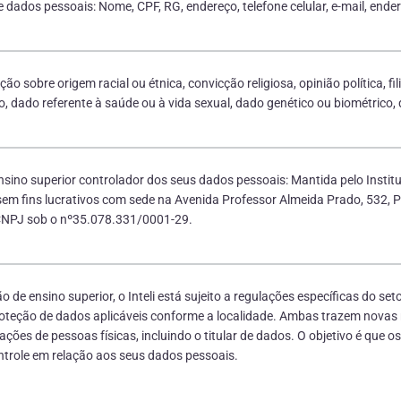
dados pessoais: Nome, CPF, RG, endereço, telefone celular, e-mail, ender
ão sobre origem racial ou étnica, convicção religiosa, opinião política, fi
ico, dado referente à saúde ou à vida sexual, dado genético ou biométrico
 ensino superior controlador dos seus dados pessoais: Mantida pelo Insti
 sem fins lucrativos com sede na Avenida Professor Almeida Prado, 532, P
 CNPJ sob o nº35.078.331/0001-29.
o de ensino superior, o Inteli está sujeito a regulações específicas do set
roteção de dados aplicáveis conforme a localidade. Ambas trazem novas 
ções de pessoas físicas, incluindo o titular de dados. O objetivo é que o
ntrole em relação aos seus dados pessoais.