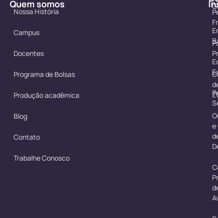
Quem somos
In
G
Nossa História
P
F
E
Campus
B
Po
Docentes
P
E
E
Programa de Bolsas
C
d
P
É
Produção acadêmica
S
O
Blog
e
d
Contato
D
Trabalhe Conosco
C
P
d
A