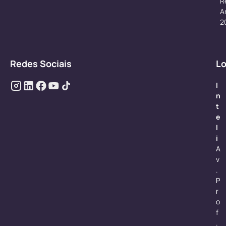
R
A
2
Redes Sociais
Lo
I
n
t
e
l
i
A
v
.
P
r
o
f
.