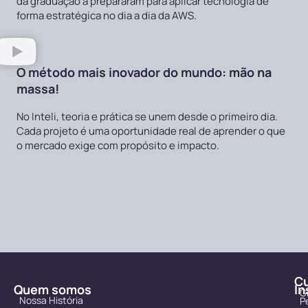
da graduação a prepararam para aplicar tecnologia de
forma estratégica no dia a dia da AWS.
O método mais inovador do mundo: mão na
massa!
No Inteli, teoria e prática se unem desde o primeiro dia.
Cada projeto é uma oportunidade real de aprender o que
o mercado exige com propósito e impacto.
C
Quem somos
In
G
Nossa História
P