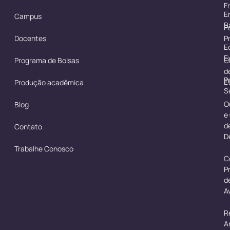
F
E
Campus
B
Po
Docentes
P
E
E
Programa de Bolsas
C
d
P
É
Produção acadêmica
S
O
Blog
e
d
Contato
D
Trabalhe Conosco
C
P
d
A
R
A