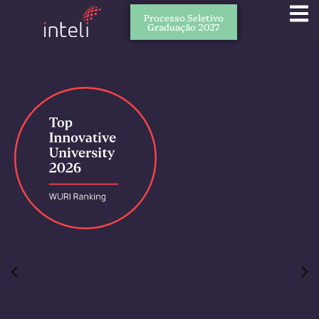
Processo Seletivo
Graduação 2027
Quem somos
Cursos
Nosso jeito de ensinar
Seja um parceiro
PT
EN