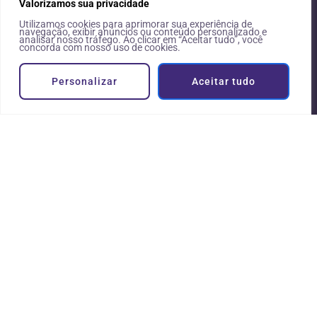
l
Valorizamos sua privacidade
m
Utilizamos cookies para aprimorar sua experiência de
e
navegação, exibir anúncios ou conteúdo personalizado e
analisar nosso tráfego. Ao clicar em “Aceitar tudo”, você
i
concorda com nosso uso de cookies.
d
a
Personalizar
Aceitar tudo
P
r
a
d
o
,
5
2
0
•
B
u
t
a
n
t