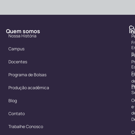
C
Quem somos
In
G
Nossa História
P
F
E
Campus
B
Po
Docentes
P
E
E
Programa de Bolsas
C
d
P
É
Produção acadêmica
S
O
Blog
e
d
Contato
D
Trabalhe Conosco
C