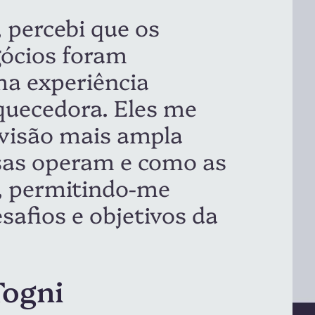
lidades se abre
faculdade com
ios, liderança e um
s desenvolvidos”.