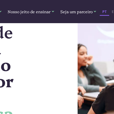
Nosso jeito de ensinar
Seja um parceiro
PT
de
a
do
or
a.