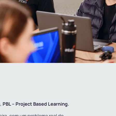
s,
PBL –
Project Based Learning.
eira, com um problema real do