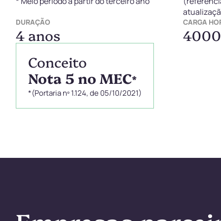
* Meio período a partir do terceiro ano
(referênci
atualizaçã
DURAÇÃO
CARGA HO
4 anos
4000
Conceito
Nota 5 no MEC
*
*(Portaria nº 1.124, de 05/10/2021)
Empresas parceir