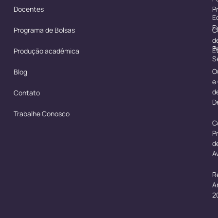
Docentes
P
E
E
Programa de Bolsas
C
d
P
É
Produção acadêmica
S
O
Blog
e
d
Contato
D
Trabalhe Conosco
C
P
d
A
R
A
2