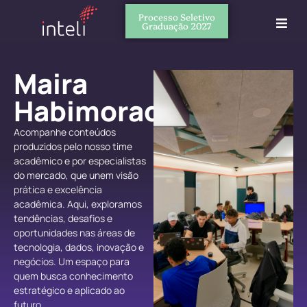
Processo Seletivo
Graduação 2027
Maira
Habimorad
Acompanhe conteúdos
produzidos pelo nosso time
acadêmico e por especialistas
do mercado, que unem visão
prática e excelência
acadêmica. Aqui, exploramos
tendências, desafios e
oportunidades nas áreas de
tecnologia, dados, inovação e
negócios. Um espaço para
quem busca conhecimento
estratégico e aplicado ao
futuro.