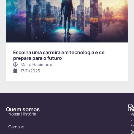
Escolha uma carreira em tecnologia e se
prepare para o futuro
Maira Habimorad
17/11/2023
C
Quem somos
In
G
Nossa História
P
F
E
Campus
B
Po