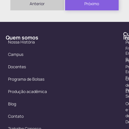
Anterior
Próximo
C
Quem somos
In
G
Nossa História
P
F
E
Campus
B
Po
Docentes
P
E
E
Programa de Bolsas
C
d
P
É
Produção acadêmica
S
O
Blog
e
d
Contato
D
Trabalhe Conosco