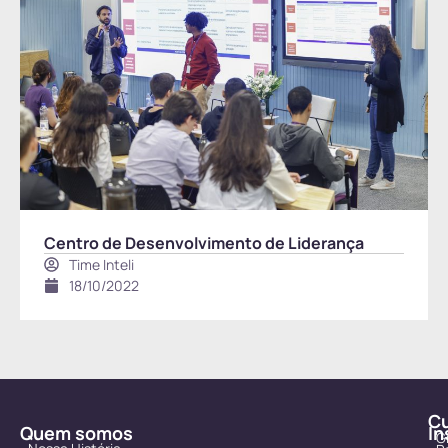
Centro de Desenvolvimento de Liderança
Time Inteli
18/10/2022
C
Quem somos
In
G