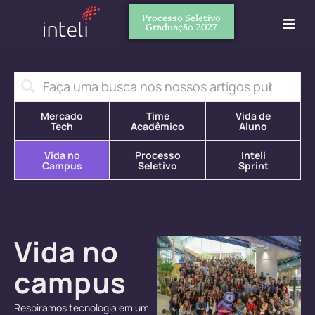
Processo Seletivo
Graduação 2027
Mercado
Time
Vida de
Tech
Acadêmico
Aluno
Vida no
Processo
Inteli
Campus
Seletivo
Sprint
Vida no
campus
Respiramos tecnologia em um