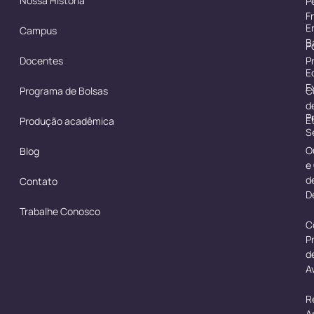
Nossa História
P
F
E
Campus
B
Po
Docentes
P
E
E
Programa de Bolsas
C
d
P
É
Produção acadêmica
S
O
Blog
e
d
Contato
D
Trabalhe Conosco
C
P
d
A
R
A