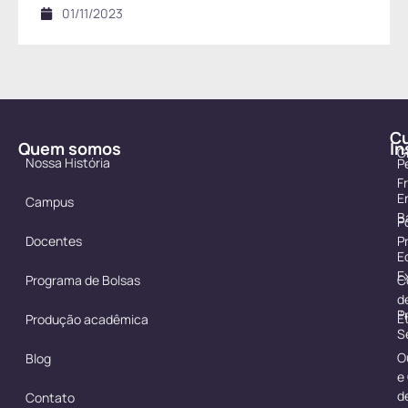
01/11/2023
C
Quem somos
In
G
Nossa História
P
F
E
Campus
B
Po
Docentes
P
E
E
Programa de Bolsas
C
d
P
É
Produção acadêmica
S
O
Blog
e
d
Contato