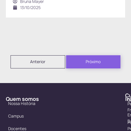
Bruna Mayer
13/10/2025
Anterior
Próximo
C
Quem somos
In
G
Nossa História
P
F
E
Campus
B
Po
Docentes
P