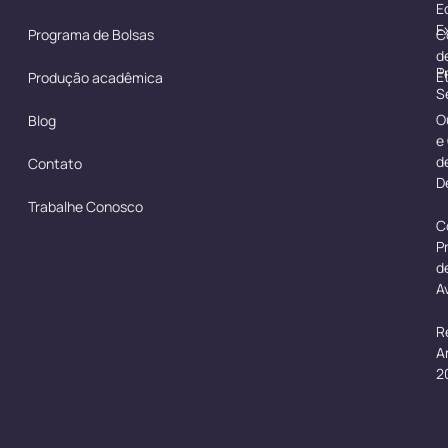
E
E
Programa de Bolsas
C
d
P
É
Produção acadêmica
S
O
Blog
e
d
Contato
D
Trabalhe Conosco
C
P
d
A
R
A
2