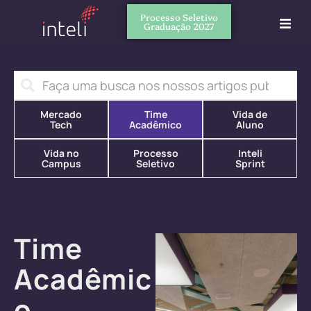
Processo Seletivo
Graduação 2027
Mercado
Time
Vida de
Tech
Acadêmico
Aluno
Vida no
Processo
Inteli
Campus
Seletivo
Sprint
Time
Acadêmic
o