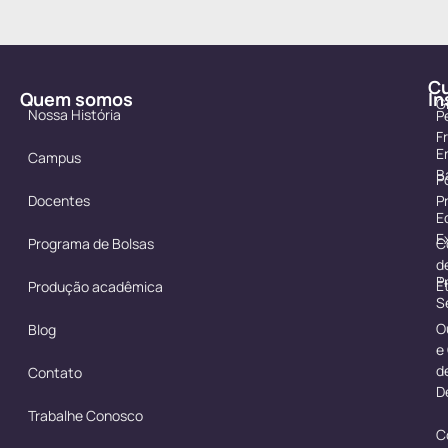
C
Quem somos
In
G
Nossa História
P
F
E
Campus
B
Po
Docentes
P
E
E
Programa de Bolsas
C
d
P
É
Produção acadêmica
S
O
Blog
e
d
Contato
D
Trabalhe Conosco
C