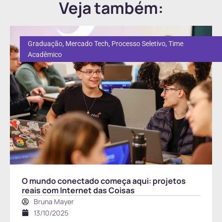
Veja também:
Graduação
,
Mercado Tech
,
Processo Seletivo
,
Time
Acadêmico
O mundo conectado começa aqui: projetos
reais com Internet das Coisas
Bruna Mayer
13/10/2025