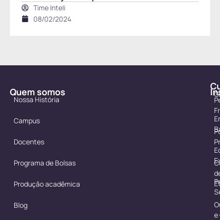
Time Inteli
08/02/2024
C
Quem somos
In
G
Nossa História
P
F
E
Campus
B
Po
Docentes
P
E
E
Programa de Bolsas
C
d
P
É
Produção acadêmica
S
O
Blog
e