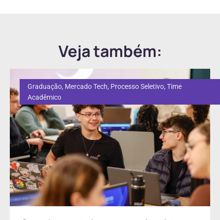
Veja também:
Graduação
,
Mercado Tech
,
Processo Seletivo
,
Time
Acadêmico