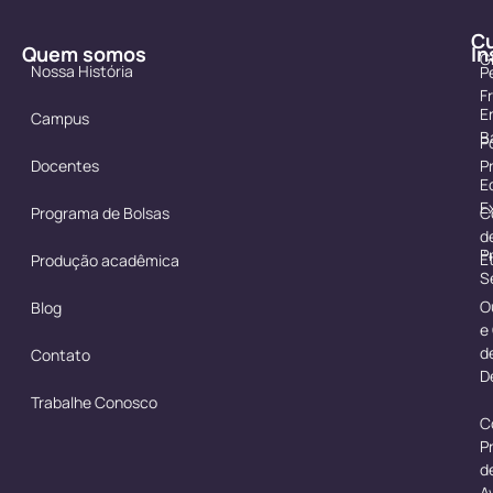
C
Quem somos
In
G
Nossa História
P
F
E
Campus
B
Po
Docentes
P
E
E
Programa de Bolsas
C
d
P
É
Produção acadêmica
S
O
Blog
e
d
Contato
D
Trabalhe Conosco
C
P
d
A