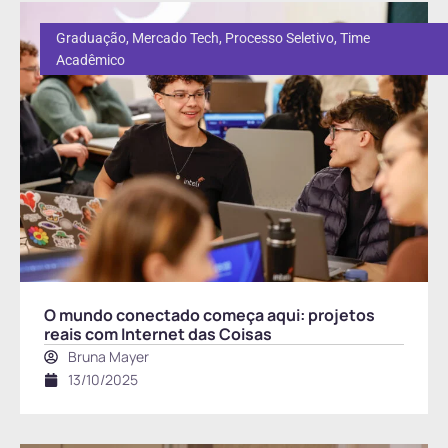
Graduação
,
Mercado Tech
,
Processo Seletivo
,
Time
Acadêmico
O mundo conectado começa aqui: projetos
reais com Internet das Coisas
Bruna Mayer
13/10/2025