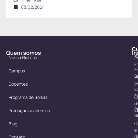
08/02/2024
C
Quem somos
In
G
Nossa História
P
F
E
Campus
B
Po
Docentes
P
E
E
Programa de Bolsas
C
d
P
É
Produção acadêmica
S
O
Blog
e
d
Contato